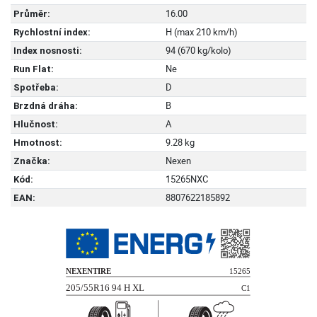
16.00
Průměr:
H (max 210 km/h)
Rychlostní index:
94 (670 kg/kolo)
Index nosnosti:
Ne
Run Flat:
D
Spotřeba:
B
Brzdná dráha:
A
Hlučnost:
9.28 kg
Hmotnost:
Nexen
Značka:
15265NXC
Kód:
8807622185892
EAN: