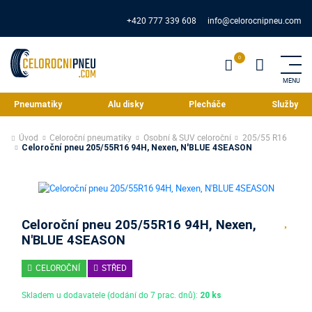
+420 777 339 608
info@celorocnipneu.com
Pneumatiky
Alu disky
Plecháče
Služby
Úvod
Celoroční pneumatiky
Osobní & SUV celoroční
205/55 R16
Celoroční pneu 205/55R16 94H, Nexen, N'BLUE 4SEASON
Celoroční pneu 205/55R16 94H, Nexen,
N'BLUE 4SEASON
CELOROČNÍ
STŘED
Skladem u dodavatele (dodání do 7 prac. dnů):
20 ks