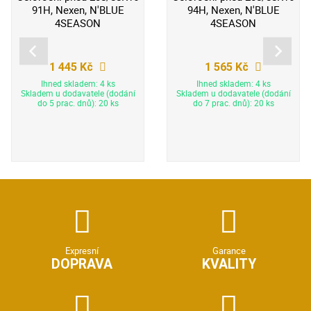
91H, Nexen, N'BLUE
94H, Nexen, N'BLUE
4SEASON
4SEASON
1 445 Kč
1 565 Kč
Ihned skladem: 4 ks
Ihned skladem: 4 ks
Skladem u dodavatele (dodání
Skladem u dodavatele (dodání
do 5 prac. dnů): 20 ks
do 7 prac. dnů): 20 ks
Expresní
Garance
DOPRAVA
KVALITY