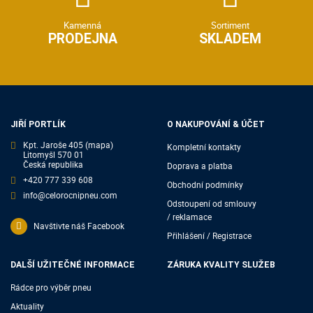
Kamenná
Sortiment
PRODEJNA
SKLADEM
JIŘÍ PORTLÍK
O NAKUPOVÁNÍ & ÚČET
Kpt. Jaroše 405
(mapa)
Kompletní kontakty
Litomyšl 570 01
Česká republika
Doprava a platba
+420 777 339 608
Obchodní podmínky
info@celorocnipneu.com
Odstoupení od smlouvy
/ reklamace
Navštivte náš Facebook
Přihlášení / Registrace
DALŠÍ UŽITEČNÉ INFORMACE
ZÁRUKA KVALITY SLUŽEB
Rádce pro výběr pneu
Aktuality