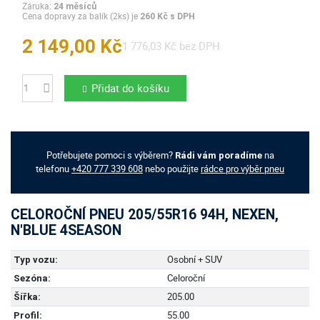
Záruka:
24 měsíců
Cena dopravy za balík (2ks) je
260 Kč s DPH
2 149,00 Kč
1 776,03 Kč bez DPH
Přidat do košíku
Počet
Potřebujete pomoci s výběrem?
na
Rádi vám poradíme
telefonu
+420 777 339 608
nebo použijte
rádce pro výběr pneu
CELOROČNÍ PNEU 205/55R16 94H, NEXEN,
N'BLUE 4SEASON
Osobní + SUV
Typ vozu:
Celoroční
Sezóna:
205.00
Šířka:
55.00
Profil: