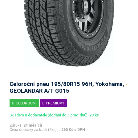
Celoroční pneu 195/80R15 96H, Yokohama,
GEOLANDAR A/T G015
CELOROČNÍ
PREMIOVÝ
Skladem u dodavatele (dodání do 6 prac. dnů):
20 ks
Záruka:
24 měsíců
Cena dopravy za balík (2ks) je
260 Kč s DPH