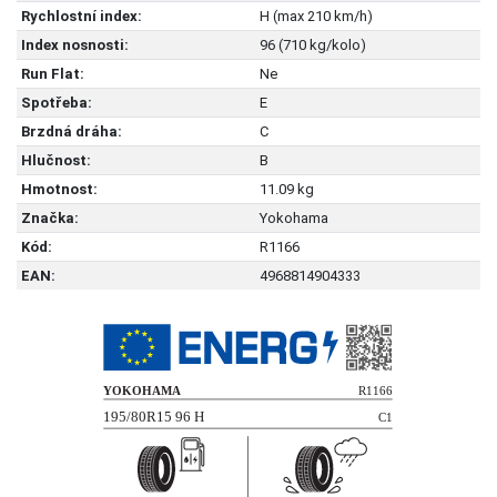
Rychlostní index:
H (max 210 km/h)
Index nosnosti:
96 (710 kg/kolo)
Run Flat:
Ne
Spotřeba:
E
Brzdná dráha:
C
Hlučnost:
B
Hmotnost:
11.09 kg
Značka:
Yokohama
Kód:
R1166
EAN:
4968814904333