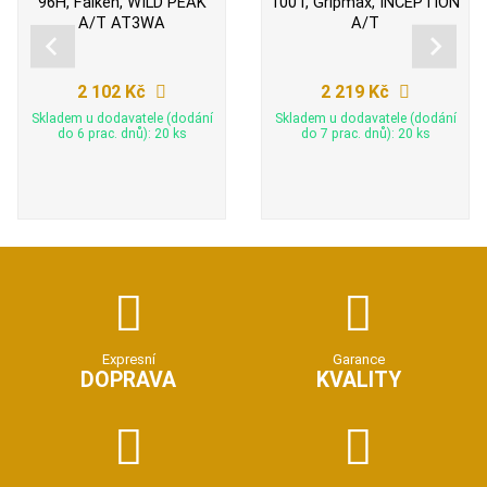
96H, Falken, WILD PEAK
100T, Gripmax, INCEPTION
A/T AT3WA
A/T
2 102 Kč
2 219 Kč
Skladem u dodavatele (dodání
Skladem u dodavatele (dodání
do 6 prac. dnů): 20 ks
do 7 prac. dnů): 20 ks
Expresní
Garance
DOPRAVA
KVALITY