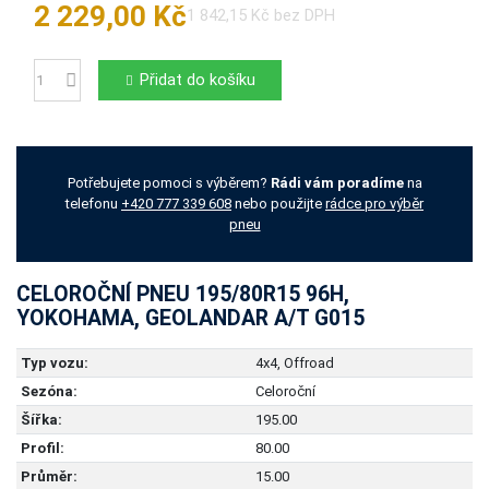
2 229,00 Kč
1 842,15 Kč bez DPH
Přidat do košíku
Počet
Potřebujete pomoci s výběrem?
Rádi vám poradíme
na
telefonu
+420 777 339 608
nebo použijte
rádce pro výběr
pneu
CELOROČNÍ PNEU 195/80R15 96H,
YOKOHAMA, GEOLANDAR A/T G015
Typ vozu:
4x4, Offroad
Sezóna:
Celoroční
Šířka:
195.00
Profil:
80.00
Průměr:
15.00