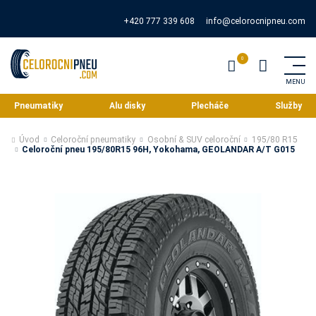
+420 777 339 608
info@celorocnipneu.com
Pneumatiky
Alu disky
Plecháče
Služby
Úvod
Celoroční pneumatiky
Osobní & SUV celoroční
195/80 R15
Celoroční pneu 195/80R15 96H, Yokohama, GEOLANDAR A/T G015