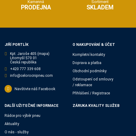
Kamenná
Sortiment
PRODEJNA
SKLADEM
JIŘÍ PORTLÍK
O NAKUPOVÁNÍ & ÚČET
Kpt. Jaroše 405
(mapa)
Kompletní kontakty
Litomyšl 570 01
Česká republika
Doprava a platba
+420 777 339 608
Obchodní podmínky
info@celorocnipneu.com
Odstoupení od smlouvy
/ reklamace
Navštivte náš Facebook
Přihlášení / Registrace
DALŠÍ UŽITEČNÉ INFORMACE
ZÁRUKA KVALITY SLUŽEB
Rádce pro výběr pneu
Aktuality
O nás - služby