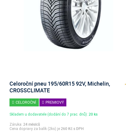
Celoroční pneu 195/60R15 92V, Michelin,
CROSSCLIMATE
CELOROČNÍ
PREMIOVÝ
20 ks
Skladem u dodavatele (dodání do 7 prac. dnů):
24 měsíců
Záruka:
260 Kč s DPH
Cena dopravy za balík (2ks) je