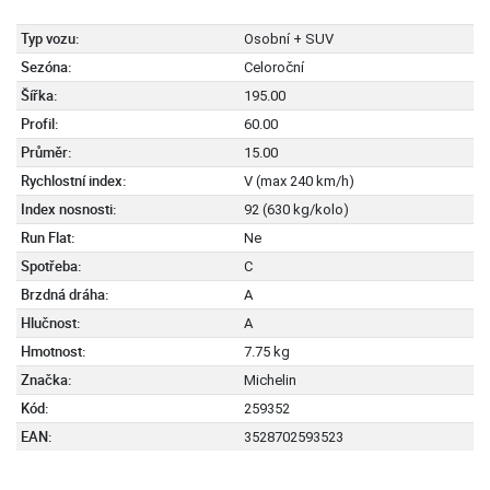
Typ vozu:
Osobní + SUV
Sezóna:
Celoroční
Šířka:
195.00
Profil:
60.00
Průměr:
15.00
Rychlostní index:
V (max 240 km/h)
Index nosnosti:
92 (630 kg/kolo)
Run Flat:
Ne
Spotřeba:
C
Brzdná dráha:
A
Hlučnost:
A
Hmotnost:
7.75 kg
Značka:
Michelin
Kód:
259352
EAN:
3528702593523