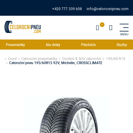
+420 777 339 608
info@celorocnipneu.com
Pneumatiky
Alu disky
Plecháče
Služby
Úvod
Celoroční pneumatiky
Osobní & SUV celoroční
195/60 R15
Celoroční pneu 195/60R15 92V, Michelin, CROSSCLIMATE