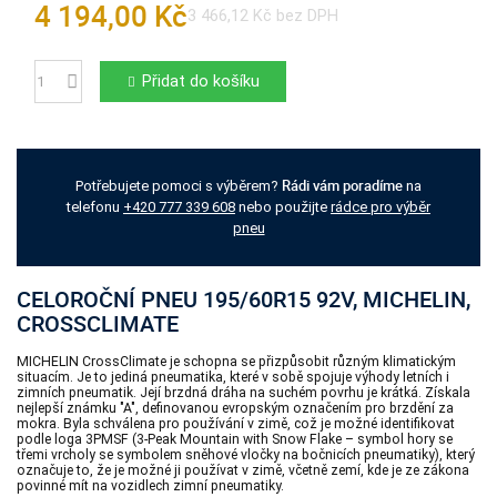
4 194,00 Kč
3 466,12 Kč bez DPH
Přidat do košíku
Počet
Rádi vám poradíme
Potřebujete pomoci s výběrem?
na
telefonu
+420 777 339 608
nebo použijte
rádce pro výběr
pneu
CELOROČNÍ PNEU 195/60R15 92V, MICHELIN,
CROSSCLIMATE
MICHELIN CrossClimate je schopna se přizpůsobit různým klimatickým
situacím. Je to jediná pneumatika, které v sobě spojuje výhody letních i
zimních pneumatik. Její brzdná dráha na suchém povrhu je krátká. Získala
nejlepší známku "A", definovanou evropským označením pro brzdění za
mokra. Byla schválena pro používání v zimě, což je možné identifikovat
podle loga 3PMSF (3-Peak Mountain with Snow Flake – symbol hory se
třemi vrcholy se symbolem sněhové vločky na bočnicích pneumatiky), který
označuje to, že je možné ji používat v zimě, včetně zemí, kde je ze zákona
povinné mít na vozidlech zimní pneumatiky.