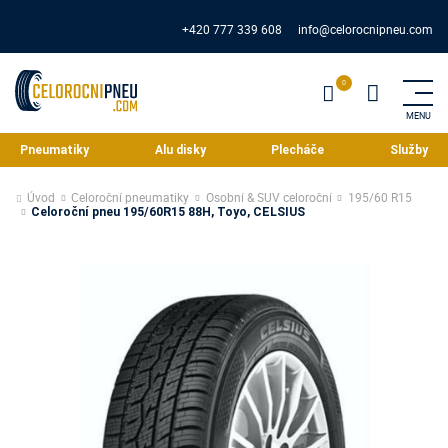
+420 777 339 608
info@celorocnipneu.com
Pneumatiky
Alu disky
Plecháče
Služby
Úvod
Celoroční pneumatiky
Osobní & SUV celoroční
195/60 R15
Celoroční pneu 195/60R15 88H, Toyo, CELSIUS