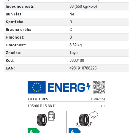
88 (560 kg/kolo)
Index nosnosti:
Ne
Run Flat:
D
Spotřeba:
C
Brzdná dráha:
B
Hlučnost:
8.32 kg
Hmotnost:
Toyo
Značka:
3803100
Kód:
4981910788225
EAN: