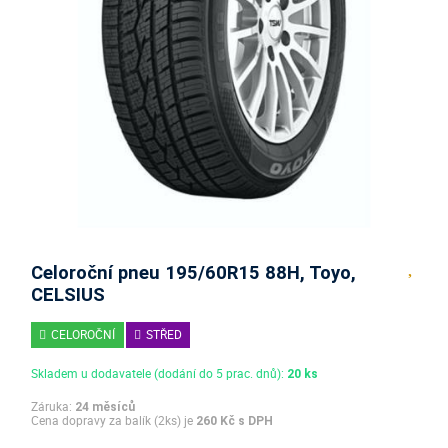
Celoroční pneu 195/60R15 88H, Toyo,
CELSIUS
CELOROČNÍ
STŘED
Skladem u dodavatele (dodání do 5 prac. dnů):
20 ks
Záruka:
24 měsíců
Cena dopravy za balík (2ks) je
260 Kč s DPH