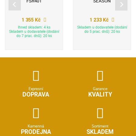
FSR401
SEASON
1 355 Kč
1 233 Kč
Ihned skladem: 4 ks
Skladem u dodavatele (dodání
Skladem u dodavatele (dodání
do 5 prac. dnů): 20 ks
do 7 prac. dnů): 20 ks
Expresní
Garance
DOPRAVA
KVALITY
Kamenná
Sortiment
PRODEJNA
SKLADEM