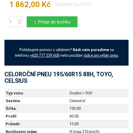
1 862,00 Kč
1 538,84 Kč bez DPH
Přidat do košíku
Počet
Potřebujete pomoci s výběrem?
na
Rádi vám poradíme
telefonu
+420 777 339 608
nebo použijte
rádce pro výběr pneu
CELOROČNÍ PNEU 195/60R15 88H, TOYO,
CELSIUS
Osobní + SUV
Typ vozu:
Celoroční
Sezóna:
195.00
Šířka:
60.00
Profil:
15.00
Průměr:
H (max 210 km/h)
Rychlostní index: