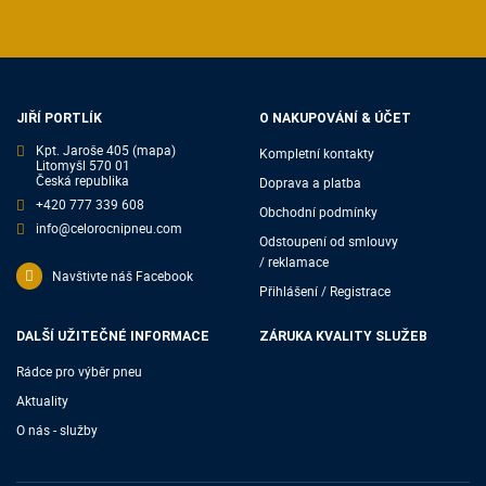
JIŘÍ PORTLÍK
O NAKUPOVÁNÍ & ÚČET
Kpt. Jaroše 405
(mapa)
Kompletní kontakty
Litomyšl 570 01
Česká republika
Doprava a platba
+420 777 339 608
Obchodní podmínky
info@celorocnipneu.com
Odstoupení od smlouvy
/ reklamace
Navštivte náš Facebook
Přihlášení / Registrace
DALŠÍ UŽITEČNÉ INFORMACE
ZÁRUKA KVALITY SLUŽEB
Rádce pro výběr pneu
Aktuality
O nás - služby