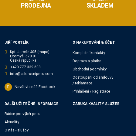
PRODEJNA
SKLADEM
JIŘÍ PORTLÍK
O NAKUPOVÁNÍ & ÚČET
Kpt. Jaroše 405
(mapa)
Kompletní kontakty
Litomyšl 570 01
Česká republika
Doprava a platba
+420 777 339 608
Obchodní podmínky
info@celorocnipneu.com
Odstoupení od smlouvy
/ reklamace
Navštivte náš Facebook
Přihlášení / Registrace
DALŠÍ UŽITEČNÉ INFORMACE
ZÁRUKA KVALITY SLUŽEB
Rádce pro výběr pneu
Aktuality
O nás - služby