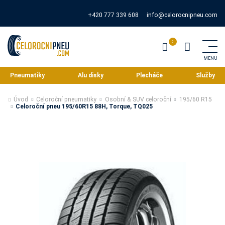
+420 777 339 608
info@celorocnipneu.com
Pneumatiky
Alu disky
Plecháče
Služby
Úvod
Celoroční pneumatiky
Osobní & SUV celoroční
195/60 R15
Celoroční pneu 195/60R15 88H, Torque, TQ025