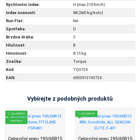
Rychlostní index:
H (max 210 km/h)
Index nosnosti:
88 (560 kg/kolo)
Run Flat:
Ne
Spotřeba:
D
Brzdná dráha:
C
Hlučnost:
B
Hmotnost:
8.15 kg
Značka:
Torque
Kód:
TQ3724
EAN:
6953913193724
Vybírejte z podobných produktů
CELOROČNÍ
CELOROČNÍ
NOVINKA
Celoroční pneu 195/60R15
Celoroční pneu 195/60R15