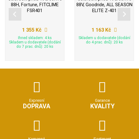
88H, Fortune, FITCLIME
88V, Goodride, ALL SEASON
FSR401
ELITE Z-401
1 355 Kč
1 163 Kč
Ihned skladem: 4 ks
Skladem u dodavatele (dodání
Skladem u dodavatele (dodání
do 4 prac. dnů): 20 ks
do 7 prac. dnů): 20 ks
Expresní
Garance
DOPRAVA
KVALITY
Kamenná
Sortiment