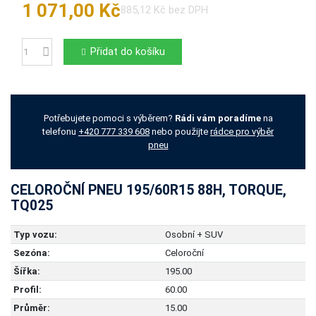
1 071,00 Kč
885,12 Kč bez DPH
Přidat do košíku
Počet
Potřebujete pomoci s výběrem?
Rádi vám poradíme
na
telefonu
+420 777 339 608
nebo použijte
rádce pro výběr
pneu
CELOROČNÍ PNEU 195/60R15 88H, TORQUE,
TQ025
Typ vozu:
Osobní + SUV
Sezóna:
Celoroční
Šířka:
195.00
Profil:
60.00
Průměr:
15.00