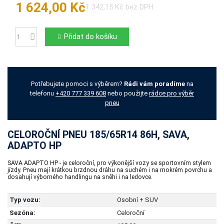
1 624,00 Kč
1 342,15 Kč bez DPH
Přidat do košíku
Počet
Potřebujete pomoci s výběrem?
Rádi vám poradíme
na
telefonu
+420 777 339 608
nebo použijte
rádce pro výběr
pneu
CELOROČNÍ PNEU 185/65R14 86H, SAVA,
ADAPTO HP
SAVA ADAPTO HP - je celoroční, pro výkonější vozy se sportovním stylem
jízdy. Pneu mají krátkou brzdnou dráhu na suchém i na mokrém povrchu a
dosahují výborného handlingu na sněhi i na ledovce.
Typ vozu:
Osobní + SUV
Sezóna:
Celoroční