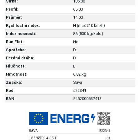
Šířka:
185.00
Profil:
65.00
Průměr:
14.00
Rychlostní index:
H (max 210 km/h)
Index nosnosti:
86 (530 kg/kolo)
Run Flat:
Ne
Spotřeba:
D
Brzdná dráha:
D
Hlučnost:
B
Hmotnost:
6.82 kg
Značka:
Sava
Kód:
522341
EAN:
5452000637413