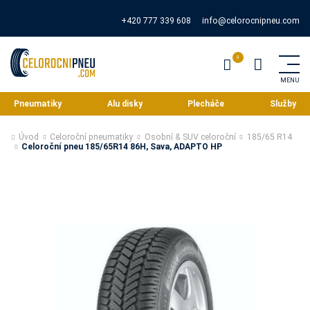
+420 777 339 608
info@celorocnipneu.com
Pneumatiky
Alu disky
Plecháče
Služby
Úvod
Celoroční pneumatiky
Osobní & SUV celoroční
185/65 R14
Celoroční pneu 185/65R14 86H, Sava, ADAPTO HP