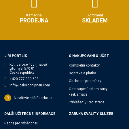
Kamenná
Sortiment
PRODEJNA
SKLADEM
JIŘÍ PORTLÍK
O NAKUPOVÁNÍ & ÚČET
Kpt. Jaroše 405
(mapa)
Kompletní kontakty
Litomyšl 570 01
Česká republika
Doprava a platba
+420 777 339 608
Obchodní podmínky
info@celorocnipneu.com
Odstoupení od smlouvy
/ reklamace
Navštivte náš Facebook
Přihlášení / Registrace
DALŠÍ UŽITEČNÉ INFORMACE
ZÁRUKA KVALITY SLUŽEB
Rádce pro výběr pneu