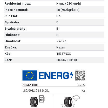
Rychlostní index:
H (max 210 km/h)
Index nosnosti:
88 (560 kg/kolo)
Run Flat:
Ne
Spotřeba:
D
Brzdná dráha:
B
Hlučnost:
B
Hmotnost:
7.46 kg
Značka:
Nexen
Kód:
15327NXC
EAN:
8807622186189