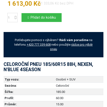
1 613,00 Kč
1 333,06 Kč bez DPH
Přidat do košíku
Počet
Potřebujete pomoci s výběrem?
Rádi vám poradíme
na
telefonu
+420 777 339 608
nebo použijte
rádce pro výběr
pneu
CELOROČNÍ PNEU 185/60R15 88H, NEXEN,
N'BLUE 4SEASON
Typ vozu:
Osobní + SUV
Sezóna:
Celoroční
Šířka:
185.00
Profil:
60.00
Průměr:
15.00