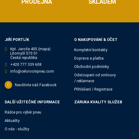
PRODEJNA
SKLADEM
JIŘÍ PORTLÍK
O NAKUPOVÁNÍ & ÚČET
Kpt. Jaroše 405
(mapa)
Kompletní kontakty
Litomyšl 570 01
Česká republika
Doprava a platba
+420 777 339 608
Obchodní podmínky
info@celorocnipneu.com
Odstoupení od smlouvy
/ reklamace
Navštivte náš Facebook
Přihlášení / Registrace
DALŠÍ UŽITEČNÉ INFORMACE
ZÁRUKA KVALITY SLUŽEB
Rádce pro výběr pneu
Aktuality
O nás - služby