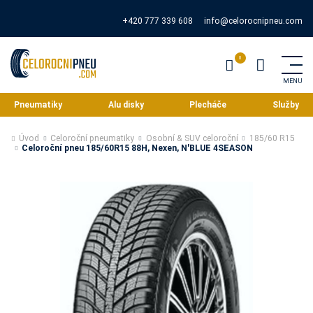
+420 777 339 608
info@celorocnipneu.com
Pneumatiky
Alu disky
Plecháče
Služby
Úvod
Celoroční pneumatiky
Osobní & SUV celoroční
185/60 R15
Celoroční pneu 185/60R15 88H, Nexen, N'BLUE 4SEASON