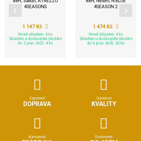
88H, Sailun, ATREZZO
88H, Nexen, N'BLUE
4SEASONS
4SEASON 2
1 147 Kč
1 474 Kč
Ihned skladem: 4 ks
Ihned skladem: 4 ks
Skladem u dodavatele (dodání
Skladem u dodavatele (dodání
do 3 prac. dnů): 4 ks
do 6 prac. dnů): 20 ks
Expresní
Garance
DOPRAVA
KVALITY
Kamenná
Sortiment