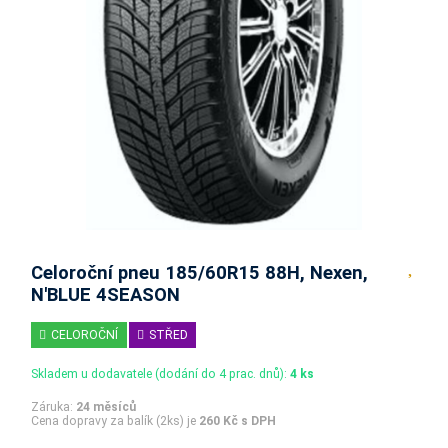
Celoroční pneu 185/60R15 88H, Nexen,
N'BLUE 4SEASON
CELOROČNÍ
STŘED
Skladem u dodavatele (dodání do 4 prac. dnů):
4 ks
Záruka:
24 měsíců
Cena dopravy za balík (2ks) je
260 Kč s DPH