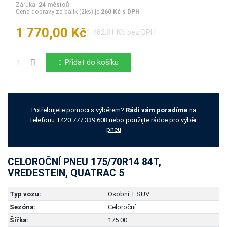
Záruka:
24 měsíců
Cena dopravy za balík (2ks) je
260 Kč s DPH
1 770,00 Kč
1 462,81 Kč bez DPH
Přidat do košíku
Počet
Potřebujete pomoci s výběrem?
Rádi vám poradíme
na
telefonu
+420 777 339 608
nebo použijte
rádce pro výběr
pneu
CELOROČNÍ PNEU 175/70R14 84T,
VREDESTEIN, QUATRAC 5
Typ vozu:
Osobní + SUV
Sezóna:
Celoroční
Šířka:
175.00