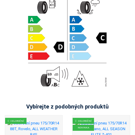
Vybírejte z podobných produktů
CELOROČNÍ
CELOROČNÍ
NOVINKA