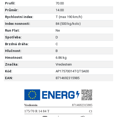
Profil:
70.00
Průměr:
14.00
Rychlostní index:
T (max 190 km/h)
Index nosnosti:
84 (500 kg/kolo)
Run Flat:
Ne
Spotřeba:
D
Brzdná dráha:
C
Hlučnost:
B
Hmotnost:
6.86 kg
Značka:
Vredestein
Kód:
AP17570014TQT5A00
EAN:
8714692315985