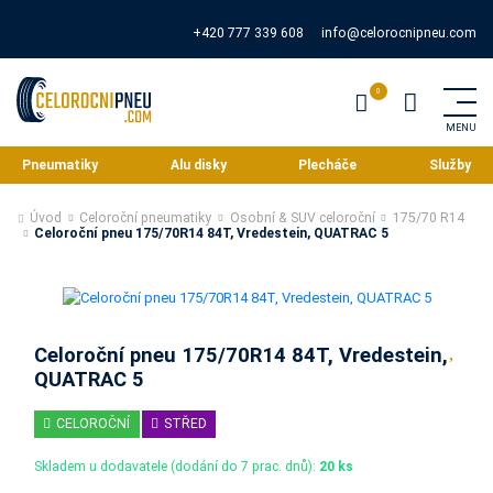
+420 777 339 608
info@celorocnipneu.com
Pneumatiky
Alu disky
Plecháče
Služby
Úvod
Celoroční pneumatiky
Osobní & SUV celoroční
175/70 R14
Celoroční pneu 175/70R14 84T, Vredestein, QUATRAC 5
Celoroční pneu 175/70R14 84T, Vredestein,
QUATRAC 5
CELOROČNÍ
STŘED
Skladem u dodavatele (dodání do 7 prac. dnů):
20 ks