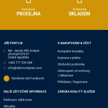
Kamenná
Sortiment
PRODEJNA
SKLADEM
JIŘÍ PORTLÍK
O NAKUPOVÁNÍ & ÚČET
Kpt. Jaroše 405
(mapa)
Kompletní kontakty
Litomyšl 570 01
Česká republika
Doprava a platba
+420 777 339 608
Obchodní podmínky
info@celorocnipneu.com
Odstoupení od smlouvy
/ reklamace
Navštivte náš Facebook
Přihlášení / Registrace
DALŠÍ UŽITEČNÉ INFORMACE
ZÁRUKA KVALITY SLUŽEB
Rádce pro výběr pneu
Aktuality