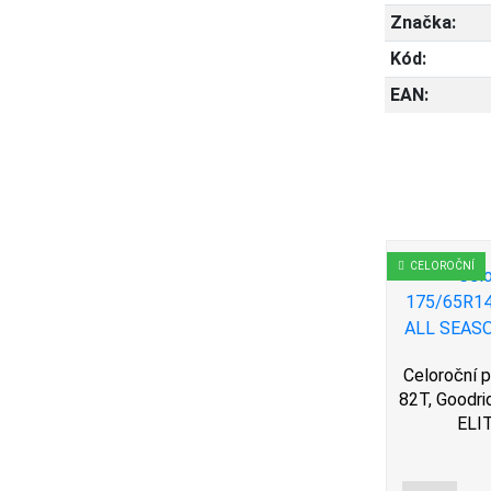
Značka:
Kód:
EAN:
CELOROČNÍ
CELOROČNÍ
Celoroční pneu 175/65R14
Celoroční 
82T, Rovelo, ALL SEASON
82T, Goodr
5/65R14
ELI
, ALL
ACT
3 517 Kč