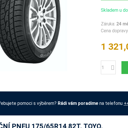
Skladem u dod
Záruka:
24 m
Cena dopravy 
1 321,
Počet
řebujete pomoci s výběrem?
Rádi vám poradíme
na telefonu
+
NÍ PNEU 175/65R14 82T, TOYO,