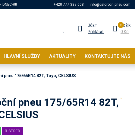
 DNECH!!!
+420 777 339 608
info@celorocnipneu.com
ÚČET
KOŠÍK
Přihlásit
0 Kč
HLAVNÍ SLUŽBY
AKTUALITY
KONTAKTUJTE NÁS
ní pneu 175/65R14 82T, Toyo, CELSIUS
oční pneu 175/65R14 82T,
 CELSIUS
STŘED