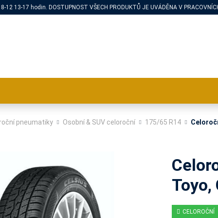
PÁ 8-12 13-17 hodin. DOSTUPNOST VŠECH PRODUKTŮ JE UVÁDĚNA V PRACOVNÍCH
roční pneumatiky
Osobní & SUV celoroční
175/65 R14
Celoroč
Celor
Toyo,
CELOROČNÍ