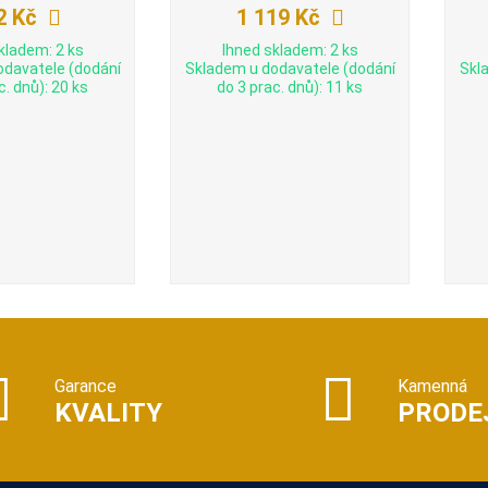
2 Kč
1 119 Kč
kladem: 2 ks
Ihned skladem: 2 ks
odavatele (dodání
Skladem u dodavatele (dodání
Skl
c. dnů): 20 ks
do 3 prac. dnů): 11 ks
Garance
Kamenná
KVALITY
PRODE