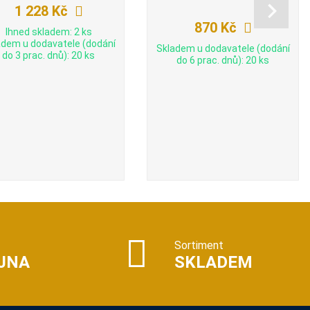
1 228 Kč
870 Kč
Ihned skladem: 2 ks
adem u dodavatele (dodání
Skladem u dodavatele (dodání
do 3 prac. dnů): 20 ks
do 6 prac. dnů): 20 ks
Sortiment
JNA
SKLADEM