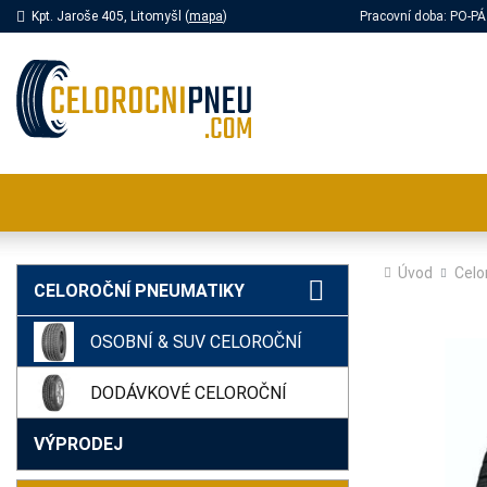
Kpt. Jaroše 405, Litomyšl (
mapa
)
Pracovní doba: PO-
Úvod
Celo
CELOROČNÍ PNEUMATIKY
OSOBNÍ & SUV CELOROČNÍ
DODÁVKOVÉ CELOROČNÍ
VÝPRODEJ