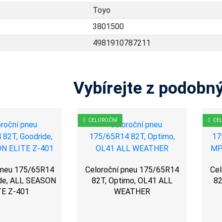
Toyo
3801500
4981910787211
Vybírejte z podobn
CELOROČNÍ
CE
pneu 175/65R14
Celoroční pneu 175/65R14
Cel
ide, ALL SEASON
82T, Optimo, OL41 ALL
82
TE Z-401
WEATHER