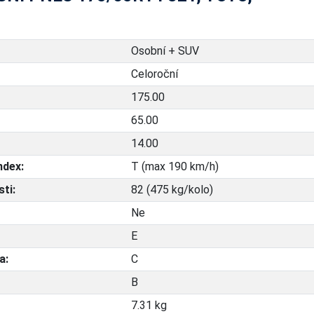
Osobní + SUV
Celoroční
175.00
65.00
14.00
ndex:
T (max 190 km/h)
ti:
82 (475 kg/kolo)
Ne
E
a:
C
B
7.31 kg