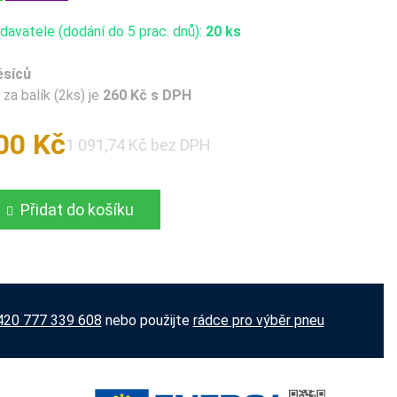
avatele (dodání do 5 prac. dnů):
20 ks
ěsíců
za balík (2ks) je
260 Kč s DPH
00 Kč
1 091,74 Kč bez DPH
Přidat do košíku
420 777 339 608
nebo použijte
rádce pro výběr pneu