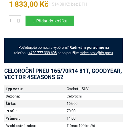
1 833,00 Kč
1 514,88 Kč bez DPH
Přidat do košíku
Počet
Potřebujete pomoci s výběrem?
na
Rádi vám poradíme
telefonu
+420 777 339 608
nebo použijte
rádce pro výběr pneu
CELOROČNÍ PNEU 165/70R14 81T, GOODYEAR,
VECTOR 4SEASONS G2
Osobní + SUV
Typ vozu:
Celoroční
Sezóna:
165.00
Šířka:
70.00
Profil:
14.00
Průměr:
T (max 190 km/h)
Rychlostní index: