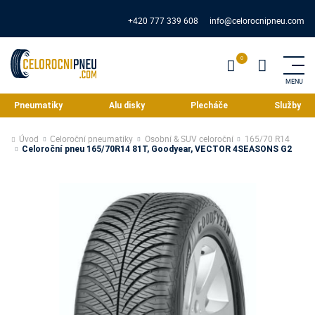
+420 777 339 608
info@celorocnipneu.com
Pneumatiky
Alu disky
Plecháče
Služby
Úvod
Celoroční pneumatiky
Osobní & SUV celoroční
165/70 R14
Celoroční pneu 165/70R14 81T, Goodyear, VECTOR 4SEASONS G2