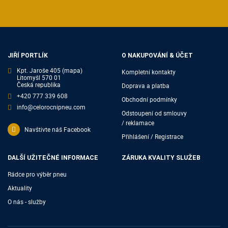
JIŘÍ PORTLÍK
O NAKUPOVÁNÍ & ÚČET
Kpt. Jaroše 405
(mapa)
Kompletní kontakty
Litomyšl 570 01
Česká republika
Doprava a platba
+420 777 339 608
Obchodní podmínky
info@celorocnipneu.com
Odstoupení od smlouvy
/ reklamace
Navštivte náš Facebook
Přihlášení / Registrace
DALŠÍ UŽITEČNÉ INFORMACE
ZÁRUKA KVALITY SLUŽEB
Rádce pro výběr pneu
Aktuality
O nás - služby