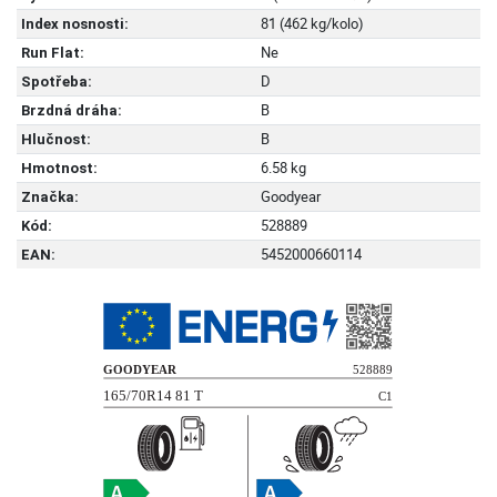
81 (462 kg/kolo)
Index nosnosti:
Ne
Run Flat:
D
Spotřeba:
B
Brzdná dráha:
B
Hlučnost:
6.58 kg
Hmotnost:
Goodyear
Značka:
528889
Kód:
5452000660114
EAN: