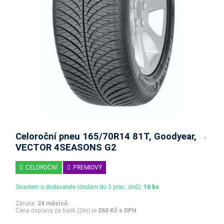
Celoroční pneu 165/70R14 81T, Goodyear,
VECTOR 4SEASONS G2
CELOROČNÍ
PREMIOVÝ
Skladem u dodavatele (dodání do 3 prac. dnů):
16 ks
Záruka:
24 měsíců
Cena dopravy za balík (2ks) je
260 Kč s DPH