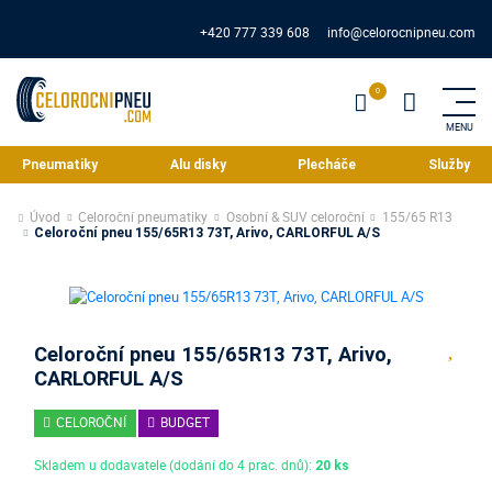
+420 777 339 608
info@celorocnipneu.com
Pneumatiky
Alu disky
Plecháče
Služby
Úvod
Celoroční pneumatiky
Osobní & SUV celoroční
155/65 R13
Celoroční pneu 155/65R13 73T, Arivo, CARLORFUL A/S
Celoroční pneu 155/65R13 73T, Arivo,
CARLORFUL A/S
CELOROČNÍ
BUDGET
Skladem u dodavatele (dodání do 4 prac. dnů):
20 ks