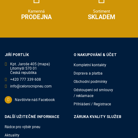
Kamenná
Sortiment
PRODEJNA
SKLADEM
JIŘÍ PORTLÍK
O NAKUPOVÁNÍ & ÚČET
Kpt. Jaroše 405
(mapa)
Kompletní kontakty
Litomyšl 570 01
Česká republika
Doprava a platba
+420 777 339 608
Obchodní podmínky
info@celorocnipneu.com
Odstoupení od smlouvy
/ reklamace
Navštivte náš Facebook
Přihlášení / Registrace
DALŠÍ UŽITEČNÉ INFORMACE
ZÁRUKA KVALITY SLUŽEB
Rádce pro výběr pneu
Aktuality