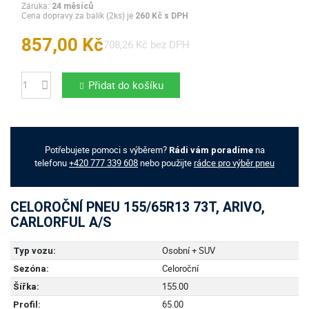
Záruka:
24 měsíců
Cena dopravy za balík (2ks) je
260 Kč s DPH
857,00 Kč
708,26 Kč bez DPH
Přidat do košíku
Počet
Potřebujete pomoci s výběrem?
na
Rádi vám poradíme
telefonu
+420 777 339 608
nebo použijte
rádce pro výběr pneu
CELOROČNÍ PNEU 155/65R13 73T, ARIVO,
CARLORFUL A/S
Osobní + SUV
Typ vozu:
Celoroční
Sezóna:
155.00
Šířka:
65.00
Profil: