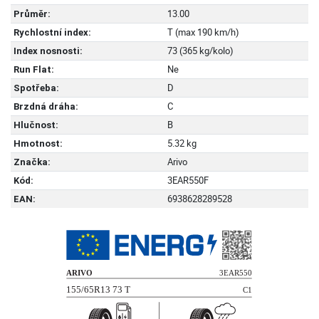
13.00
Průměr:
T (max 190 km/h)
Rychlostní index:
73 (365 kg/kolo)
Index nosnosti:
Ne
Run Flat:
D
Spotřeba:
C
Brzdná dráha:
B
Hlučnost:
5.32 kg
Hmotnost:
Arivo
Značka:
3EAR550F
Kód:
6938628289528
EAN: