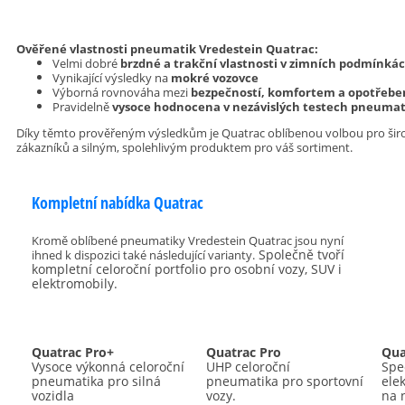
Ověřené vlastnosti pneumatik Vredestein Quatrac:
Velmi dobré
brzdné a trakční vlastnosti v zimních podmínká
Vynikající výsledky na
mokré vozovce
Výborná rovnováha mezi
bezpečností, komfortem a opotřeb
Pravidelně
vysoce hodnocena v nezávislých testech pneumat
Díky těmto prověřeným výsledkům je Quatrac oblíbenou volbou pro ši
zákazníků a silným, spolehlivým produktem pro váš sortiment.
Kompletní nabídka Quatrac
Kromě oblíbené pneumatiky Vredestein Quatrac jsou nyní
Společně tvoří
ihned k dispozici také následující varianty.
kompletní celoroční portfolio pro osobní vozy, SUV i
elektromobily.
Quatrac Pro+
Quatrac Pro
Qua
Vysoce výkonná celoroční
UHP celoroční
Spe
pneumatika pro silná
pneumatika pro sportovní
ele
vozidla
vozy.
na 