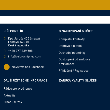
JIŘÍ PORTLÍK
O NAKUPOVÁNÍ & ÚČET
Kpt. Jaroše 405
(mapa)
Kompletní kontakty
Litomyšl 570 01
Česká republika
Doprava a platba
+420 777 339 608
Obchodní podmínky
info@celorocnipneu.com
Odstoupení od smlouvy
/ reklamace
Navštivte náš Facebook
Přihlášení / Registrace
DALŠÍ UŽITEČNÉ INFORMACE
ZÁRUKA KVALITY SLUŽEB
Rádce pro výběr pneu
Aktuality
O nás - služby