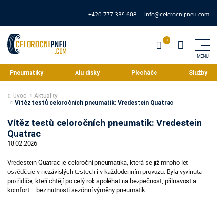
+420 777 339 608
info@celorocnipneu.com
Pneumatiky
Alu disky
Plecháče
Služby
Úvod
Aktuality
Vítěz testů celoročních pneumatik: Vredestein Quatrac
Vítěz testů celoročních pneumatik: Vredestein
Quatrac
18.02.2026
Vredestein Quatrac je celoroční pneumatika, která se již mnoho let
osvědčuje v nezávislých testech i v každodenním provozu. Byla vyvinuta
pro řidiče, kteří chtějí po celý rok spoléhat na bezpečnost, přilnavost a
komfort – bez nutnosti sezónní výměny pneumatik.